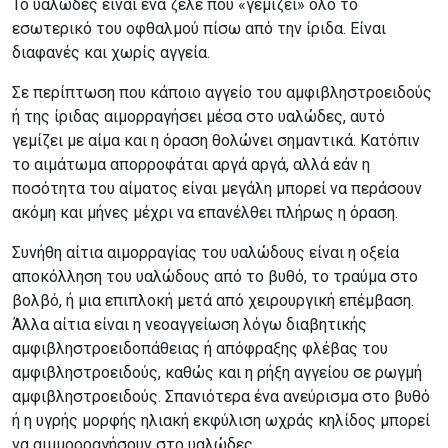
Το υαλώδες είναι ένα ζελέ που «γεμίζει» όλο το
εσωτερικό του οφθαλμού πίσω από την ίριδα. Είναι
διαφανές και χωρίς αγγεία.
Σε περίπτωση που κάποιο αγγείο του αμφιβληστροειδούς
ή της ίριδας αιμορραγήσει μέσα στο υαλώδες, αυτό
γεμίζει με αίμα και η όραση θολώνει σημαντικά. Κατόπιν
το αιμάτωμα απορροφάται αργά αργά, αλλά εάν η
ποσότητα του αίματος είναι μεγάλη μπορεί να περάσουν
ακόμη και μήνες μέχρι να επανέλθει πλήρως η όραση.
Συνήθη αίτια αιμορραγίας του υαλώδους είναι η οξεία
αποκόλληση του υαλώδους από το βυθό, το τραύμα στο
βολβό, ή μια επιπλοκή μετά από χειρουργική επέμβαση.
Άλλα αίτια είναι η νεοαγγείωση λόγω διαβητικής
αμφιβληστροειδοπάθειας ή απόφραξης φλέβας του
αμφιβληστροειδούς, καθώς και η ρήξη αγγείου σε ρωγμή
αμφιβληστροειδούς. Σπανιότερα ένα ανεύρισμα στο βυθό
ή η υγρής μορφής ηλιακή εκφύλιση ωχράς κηλίδος μπορεί
να αιμμορραγήσουν στο υαλώδες.