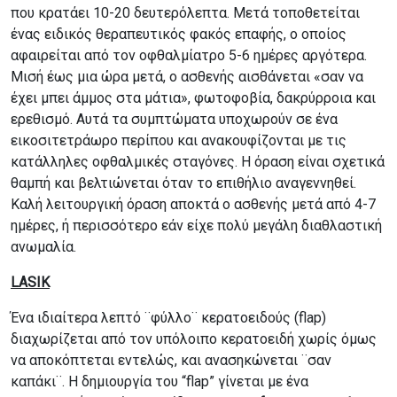
που κρατάει 10-20 δευτερόλεπτα. Μετά τοποθετείται
ένας ειδικός θεραπευτικός φακός επαφής, ο οποίος
αφαιρείται από τον οφθαλμίατρο 5-6 ημέρες αργότερα.
Μισή έως μια ώρα μετά, ο ασθενής αισθάνεται «σαν να
έχει μπει άμμος στα μάτια», φωτοφοβία, δακρύρροια και
ερεθισμό. Αυτά τα συμπτώματα υποχωρούν σε ένα
εικοσιτετράωρο περίπου και ανακουφίζονται με τις
κατάλληλες οφθαλμικές σταγόνες. Η όραση είναι σχετικά
θαμπή και βελτιώνεται όταν το επιθήλιο αναγεννηθεί.
Καλή λειτουργική όραση αποκτά ο ασθενής μετά από 4-7
ημέρες, ή περισσότερο εάν είχε πολύ μεγάλη διαθλαστική
ανωμαλία.
LASIK
Ένα ιδιαίτερα λεπτό ¨φύλλο¨ κερατοειδούς (flap)
διαχωρίζεται από τον υπόλοιπο κερατοειδή χωρίς όμως
να αποκόπτεται εντελώς, και ανασηκώνεται ¨σαν
καπάκι¨. Η δημιουργία του “flap” γίνεται με ένα