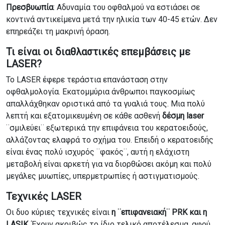
Πρεσβυωπία
: Αδυναμία του οφθαλμού να εστιάσει σε
κοντινά αντικείμενα μετά την ηλικία των 40-45 ετών. Δεν
επηρεάζει τη μακρινή όραση.
Τι είναι οι διαθλαστικές επεμβάσεις με
LASER?
Το LASER έφερε τεράστια επανάσταση στην
οφθαλμολογία. Εκατομμύρια άνθρωποι παγκοσμίως
απαλλάχθηκαν οριστικά από τα γυαλιά τους. Μια πολύ
λεπτή και εξατομικευμένη σε κάθε ασθενή
δέσμη laser
¨σμιλεύει¨ εξωτερικά την επιφάνεια του κερατοειδούς,
αλλάζοντας ελαφρά το σχήμα του. Επειδή ο κερατοειδής
είναι ένας πολύ ισχυρός ¨φακός¨, αυτή η ελάχιστη
μεταβολή είναι αρκετή για να διορθώσει ακόμη και πολύ
μεγάλες μυωπίες, υπερμετρωπίες ή αστιγματισμούς.
Τεχνικές LASER
Οι δυο κύριες τεχνικές είναι
η ¨επιφανειακή¨ PRK και η
LASIK
. Έχουν ακριβώς το ίδιο τελικό αποτέλεσμα, αφού