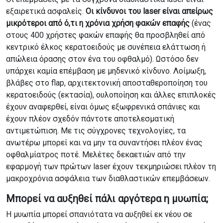
εξαιρετικά ασφαλείς.
Οι κίνδυνοι του laser είναι απείρως
μικρότεροι από ό,τι η χρόνια χρήση φακών επαφής
(ένας
στους 400 χρήστες φακών επαφής θα προσβληθεί από
κεντρικό έλκος κερατοειδούς με συνέπεια ελάττωση ή
απώλεια όρασης στον ένα του οφθαλμό). Ωστόσο δεν
υπάρχει καμία επέμβαση με μηδενικό κίνδυνο. Λοίμωξη,
βλάβες στο flap, αρχιτεκτονική αποσταθεροποίηση του
κερατοειδούς (εκτασία), ουλοποίηση και άλλες επιπλοκές
έχουν αναφερθεί, είναι όμως εξωφρενικά σπάνιες και
έχουν πλέον σχεδόν πάντοτε αποτελεσματική
αντιμετώπιση. Με τις σύγχρονες τεχνολογίες, τα
ανωτέρω μπορεί και να μην τα συναντήσει πλέον ένας
οφθαλμίατρος ποτέ. Μελέτες δεκαετιών από την
εφαρμογή των πρώτων laser έχουν τεκμηριώσει πλέον τη
μακροχρόνια ασφάλεια των διαθλαστικών επεμβάσεων.
Μπορεί να αυξηθεί πάλι αργότερα η μυωπία;
Η μυωπία μπορεί σπανιότατα να αυξηθεί εκ νέου σε