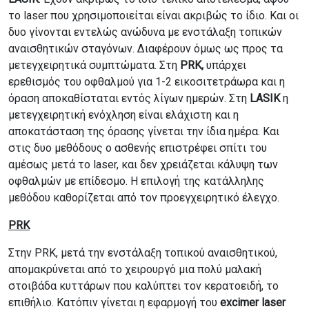
το laser που χρησιμοποιείται είναι ακριβώς το ίδιο. Και οι
δυο γίνονται εντελώς ανώδυνα με ενστάλαξη τοπικών
αναισθητικών σταγόνων. Διαφέρουν όμως ως προς τα
μετεγχειρητικά συμπτώματα. Στη
PRK,
υπάρχει
ερεθισμός του οφθαλμού για 1-2 εικοσιτετράωρα και η
όραση αποκαθίσταται εντός λίγων ημερών. Στη
LASIK
η
μετεγχειρητική ενόχληση είναι ελάχιστη και η
αποκατάσταση της όρασης γίνεται την ίδια ημέρα. Και
στις δυο μεθόδους ο ασθενής επιστρέφει σπίτι του
αμέσως μετά το laser, και δεν χρειάζεται κάλυψη των
οφθαλμών με επίδεσμο. Η επιλογή της κατάλληλης
μεθόδου καθορίζεται από τον προεγχειρητικό έλεγχο.
PRK
Στην PRK, μετά την ενστάλαξη τοπικού αναισθητικού,
απομακρύνεται από το χειρουργό μια πολύ μαλακή
στοιβάδα κυττάρων που καλύπτει τον κερατοειδή, το
επιθήλιο. Κατόπιν γίνεται η εφαρμογή του
excimer laser