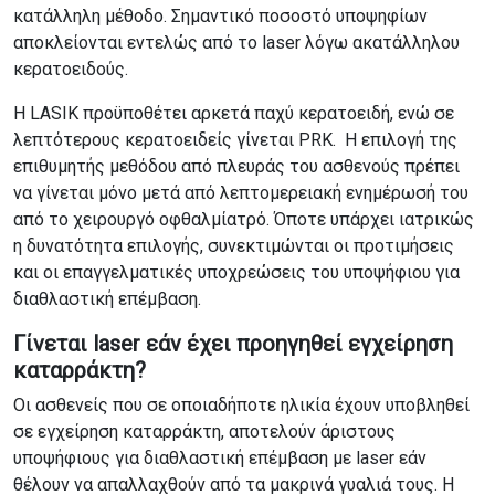
κατάλληλη μέθοδο. Σημαντικό ποσοστό υποψηφίων
αποκλείονται εντελώς από το laser λόγω ακατάλληλου
κερατοειδούς.
Η LASIK προϋποθέτει αρκετά παχύ κερατοειδή, ενώ σε
λεπτότερους κερατοειδείς γίνεται PRK. Η επιλογή της
επιθυμητής μεθόδου από πλευράς του ασθενούς πρέπει
να γίνεται μόνο μετά από λεπτομερειακή ενημέρωσή του
από το χειρουργό οφθαλμίατρό. Όποτε υπάρχει ιατρικώς
η δυνατότητα επιλογής, συνεκτιμώνται οι προτιμήσεις
και οι επαγγελματικές υποχρεώσεις του υποψήφιου για
διαθλαστική επέμβαση.
Γίνεται laser εάν έχει προηγηθεί εγχείρηση
καταρράκτη?
Οι ασθενείς που σε οποιαδήποτε ηλικία έχουν υποβληθεί
σε εγχείρηση καταρράκτη, αποτελούν άριστους
υποψήφιους για διαθλαστική επέμβαση με laser εάν
θέλουν να απαλλαχθούν από τα μακρινά γυαλιά τους. Η