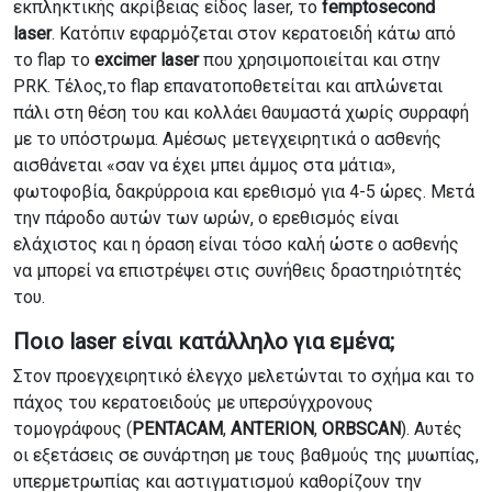
εκπληκτικής ακρίβειας είδος laser, το
femptosecond
laser
. Κατόπιν εφαρμόζεται στον κερατοειδή κάτω από
το flap το
excimer laser
που χρησιμοποιείται και στην
PRK. Τέλος,το flap επανατοποθετείται και απλώνεται
πάλι στη θέση του και κολλάει θαυμαστά χωρίς συρραφή
με το υπόστρωμα. Αμέσως μετεγχειρητικά ο ασθενής
αισθάνεται «σαν να έχει μπει άμμος στα μάτια»,
φωτοφοβία, δακρύρροια και ερεθισμό για 4-5 ώρες. Μετά
την πάροδο αυτών των ωρών, ο ερεθισμός είναι
ελάχιστος και η όραση είναι τόσο καλή ώστε ο ασθενής
να μπορεί να επιστρέψει στις συνήθεις δραστηριότητές
του.
Ποιο laser είναι κατάλληλο για εμένα;
Στον προεγχειρητικό έλεγχο μελετώνται το σχήμα και το
πάχος του κερατοειδούς με υπερσύγχρονους
τομογράφους (
PENTACAM
,
ANTERION
,
ORBSCAN
). Αυτές
οι εξετάσεις σε συνάρτηση με τους βαθμούς της μυωπίας,
υπερμετρωπίας και αστιγματισμού καθορίζουν την