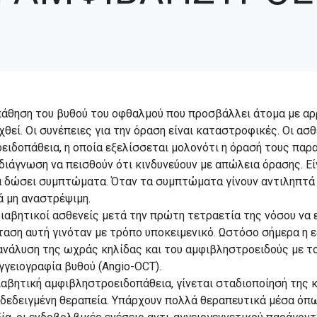
 πάθηση του βυθού του οφθαλμού που προσβάλλει άτομα με α
υχθεί. Οι συνέπειες για την όραση είναι καταστροφικές. Οι 
ιδοπάθεια, η οποία εξελίσσεται μολονότι η όρασή τους παρ
 διάγνωση να πεισθούν ότι κινδυνεύουν με απώλεια όρασης. Εί
 δώσει συμπτώματα. Όταν τα συμπτώματα γίνουν αντιληπτά α
ά μη αναστρέψιμη.
 διαβητικοί ασθενείς μετά την πρώτη τετραετία της νόσου να
αση αυτή γινόταν με τρόπο υποκειμενικό. Ωστόσο σήμερα η εξ
νάλυση της ωχράς κηλίδας και του αμφιβληστροειδούς με τ
γγειογραφία βυθού (Angio-OCT).
αβητική αμφιβληστροειδοπάθεια, γίνεται σταδιοποίησή της κ
δεδειγμένη θεραπεία. Υπάρχουν πολλά θεραπευτικά μέσα όπως