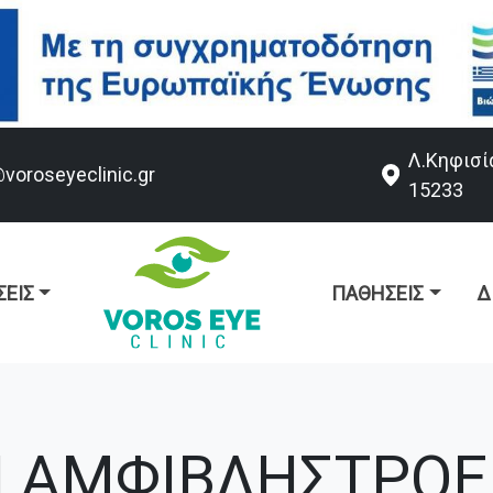
Λ.Κηφισί
@voroseyeclinic.gr
15233
ΕΙΣ
ΠΑΘΉΣΕΙΣ
Δ
Η ΑΜΦΙΒΛΗΣΤΡΟΕ