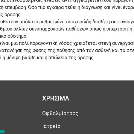
, οι ενδοβολβικές ενέσεις αντι-αγγειογεννετικού παράγοντα,
 επέμβαση. Όσο πιο έγκαιρα τεθεί η διάγνωση και γίνει έναρ
ας όρασης.
θέτουν απόλυτα ρυθμισμένο σακχαρώδη διαβήτη σε συνεργα
ύθμιση άλλων συνυπαρχουσών παθήσεων όπως η υπέρταση, η 
ακό σύστημα.
ίναι μια πολυπαραγοντική νόσος χρειάζεται στενή συνεργασί
κατανόηση της φύσης της πάθησης από τον ασθενή και το στε
 η μόνιμη βλάβη και η απώλεια της όρασης.
ΧΡΗΣΙΜΑ
Οφθαλμίατρος
Ιατρείο