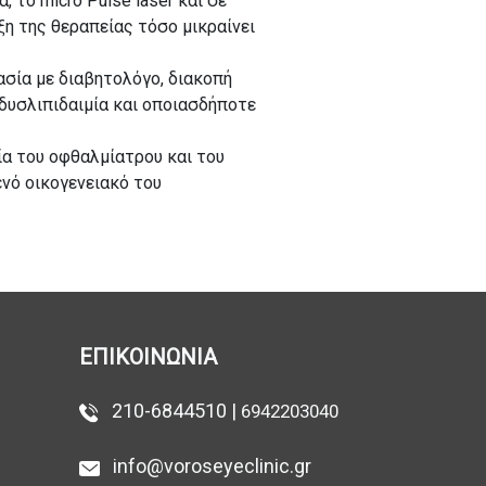
 το micro Pulse laser και σε
ξη της θεραπείας τόσο μικραίνει
σία με διαβητολόγο, διακοπή
δυσλιπιδαιμία και οποιασδήποτε
α του οφθαλμίατρου και του
νό οικογενειακό του
ΕΠΙΚΟΙΝΩΝΙΑ
210-6844510 |
6942203040
info@voroseyeclinic.gr