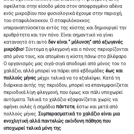
οφείλεται στην είσοδο μέσα στον αποφραγμένο αδένα
ενός μικροβίου που φυσιολογικά έχουμε στην περιοχή,
του σταφυλόκοκκου. Ο σταφυλόκοκκος
υπεραναπτύσσεται εντός της κύστης και δημιουργεί την
ερυθρότητα και τον πόνο. Είναι σημαντικό να γίνει
κατανοητό ότι αυτό
δεν είναι “ μόλυνση” από εξωγενές
μικρόβιο
! Σύντομα η φλεγμονή και ο πόνος περιορίζονται
από μόνα τους, και απομένει η κύστη πάνω στο βλέφαρο.
Ο οργανισμός μας σιγά-σιγά αποδομεί από μόνος του το
χαλάζιο, αλλά μπορεί να πάρει από εβδομάδες
έως και
πολλούς μήνες
μέχρι τελικά να το εξαλείψει. Κατά τη
διάρκεια αυτής της περιόδου, μπορεί να επανεμφανίζεται
περιοδικά λίγη φλεγμονή, που όμως και πάλι υποχωρεί
αυτόματα. Τελικά το χαλάζιο εξαφανίζεται χωρίς να
αφήνει ουλές ή σημάδια
πάντοτε
, έστω και μετά από
πολλούς μήνες.
Συμπερασματικά το χαλάζιο είναι μια
ενοχλητική αλλά παντελώς ακίνδυνη πάθηση που
υποχωρεί τελικά μόνη της
.