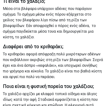
Τι είναι το χαλάζιο
;
Μέσα στα βλέφαρα υπάρχουν αδένες που παράγουν
σμήγμα. Το σμήγμα μέσω ενός πόρου εξέρχεται στο
χείλος του βλεφάρου λίγο πίσω από τη ρίζα των
βλεφαρίδων. Εάν αποφραχθεί ο πόρος ενός αδένα, το
σμήγμα παγιδεύεται μέσα τουα και δημιουργείται μια
κύστη, το χαλάζιο.
Διαφέρει από το κριθαράκι
;
Το κριθαράκι αφορά απόφραξη πολύ μικρότερων αδένων
που εκβάλλουν ακριβώς στη ρίζα των βλεφαρίδων. Συχνά
έχει και ένα άσπρο «κεφαλάκι», και υποχωρεί συνήθως
πιο γρήγορα και εύκολα. Το χαλάζιο είναι πιο βαθιά κύστη
και αργεί πιο πολύ να περάσει.
Ποια είναι η φυσική πορεία του χαλάζιου;
Το χαλάζιο αρχίζει με ελαφρό τοπικό οίδημα και άλγος
ιδίως κατά την αφή. Σταδιακά εμφανίζεται η κύστη που
είναι σχετικά κόκκινη και επώδυνη. Η φλεγμονή αυτή